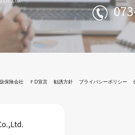
d Co.,Ltd.
073
扱保険会社
ＦD宣言
勧誘方針
プライバシーポリシー
Co.,Ltd.