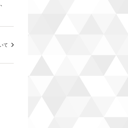
り、
いて