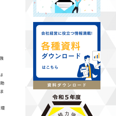
強
は
て助
ま
た環